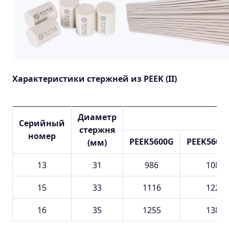
Характеристики стержней из PEEK (II)
Диаметр
Серийный
стержня
номер
PEEK5600G
PEEK5600
(мм)
13
31
986
1084
15
33
1116
1227
16
35
1255
1380