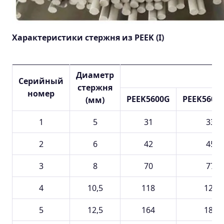
Характеристики стержня из PEEK (I)
Диаметр
Серийный
стержня
номер
PEEK5600G
PEEK5600
(мм)
1
5
31
33
2
6
42
45
3
8
70
77
4
10,5
118
129
5
12,5
164
180