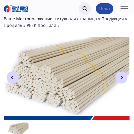
Цена
Ваше Местоположение:
титульная страница
»
Продукция
»
Профиль
»
PEEK профили
»