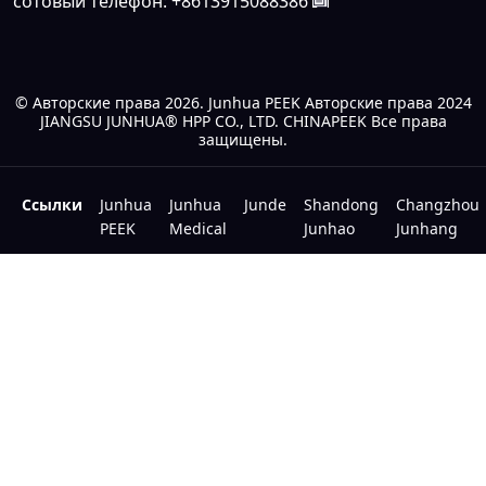
сотовый телефон:
+8613915088386
© Авторские права
2026. Junhua PEEK Авторские права 2024
JIANGSU JUNHUA® HPP CO., LTD. CHINAPEEK Все права
защищены.
Ссылки
Junhua
Junhua
Junde
Shandong
Changzhou
PEEK
Medical
Junhao
Junhang