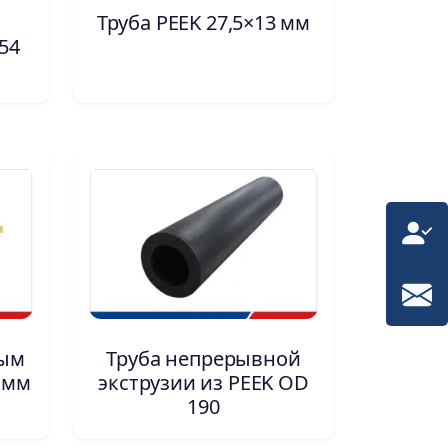
Труба PEEK 27,5×13 мм
54
ным
Труба непрерывной
 мм
экструзии из PEEK OD
190