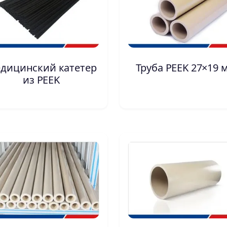
дицинский катетер
Труба PEEK 27×19 
из PEEK