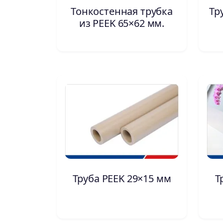
Тонкостенная трубка
Тр
из PEEK 65×62 мм.
Труба PEEK 29×15 мм
Т