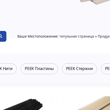
Ваше Местоположение:
титульная страница
»
Продук
K Нити
PEEK Пластины
PEEK Стержни
PE